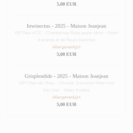
5,00 EUR
Inwinectus - 2025 - Maison Jeanjean
IGP Pays d’OC - Chardonnay Robe jaune citron - Notes
d’ananas et de fleurs blanches
Allergenenlijst
5,00 EUR
Grisplendide - 2025 - Maison Jeanjean
IGP Côtes de Thau - Cinsault, Grenache Robe rose
très clair - Notes fruitées
Allergenenlijst
5,00 EUR