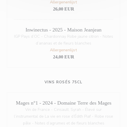
Allergenenlijst
26,00 EUR
Inwinectus - 2025 - Maison Jeanjean
IGP Pays d’OC - Chardonnay Robe jaune citron - Notes
d’ananas et de fleurs blanches
Allergenenlijst
24,00 EUR
VINS ROSÉS 75CL
Mages n°1 - 2024 - Domaine Terre des Mages
Vin de France - Cinsault, Syrah - Élevé sur
l’instrumental de La vie en rose d’Édith Piaf - Robe rose
pâle - Notes d’agrumes et de fleurs blanches