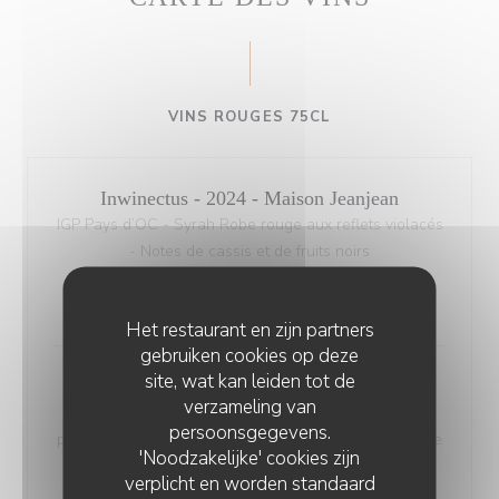
VINS ROUGES 75CL
Inwinectus - 2024 - Maison Jeanjean
IGP Pays d’OC - Syrah Robe rouge aux reflets violacés
- Notes de cassis et de fruits noirs
Allergenenlijst
25,00 EUR
Het restaurant en zijn partners
gebruiken cookies op deze
site, wat kan leiden tot de
Grézan Bio - 2023 - Château Grézan
verzameling van
AOP Faugères - Grenache, Syrah, Mourvèdre - Robe
persoonsgegevens.
pourpre - Notes de fruits à noyaux et de bourgeons de
'Noodzakelijke' cookies zijn
cassis
verplicht en worden standaard
Allergenenlijst