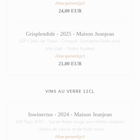
Allergenenlijst
24,00 EUR
Grisplendide - 2025 - Maison Jeanjean
IGP Côtes de Thau - Cinsault, Grenache Robe rose
très clair - Notes fruitées
Allergenenlijst
21,00 EUR
VINS AU VERRE 12CL
Inwinectus - 2024 - Maison Jeanjean
IGP Pays d’OC - Syrah Robe rouge aux reflets violacés
- Notes de cassis et de fruits noirs
Allergenenlijst