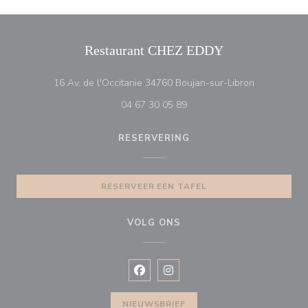
Restaurant CHEZ EDDY
((opent in e
16 Av. de l'Occitanie 34760 Boujan-sur-Libron
04 67 30 05 89
RESERVERING
RESERVEER EEN TAFEL
VOLG ONS
Facebook ((opent in een nieuw vens
Instagram ((opent in een nieu
NIEUWSBRIEF