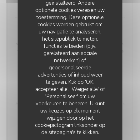
geïnstalleerd. Andere
32,00 EUR
optionele cookies vereisen uw
toestemming. Deze optionele
cookies worden gebruikt om
Nocturne n°20 - 2024 - Domaine Terre des
uw navigatie te analyseren,
Mages
het sitepubliek te meten,
Vin de France - Merlot, Carignan noir - Élévé sur l’opus
functies te bieden (bijv.
n°20 de Chopin - Robe violine - Notes de fraises et de
gerelateerd aan sociale
mûres, poivre blanc et laurier
netwerken) of
Allergenenlijst
gepersonaliseerde
30,00 EUR
advertenties of inhoud weer
te geven. Klik op 'OK,
accepteer alle', 'Weiger alle' of
'Personaliseer' om uw
Coing’cidence - 2022 - Mas Nicolas
voorkeuren te beheren. U kunt
AOP Faugères - Carignan, Syrah Robe pourpre - Notes
uw keuzes op elk moment
de cuir, de pruneaux et de violette
wijzigen door op het
Allergenenlijst
cookiepictogram linksonder op
37,00 EUR
de sitepagina's te klikken.