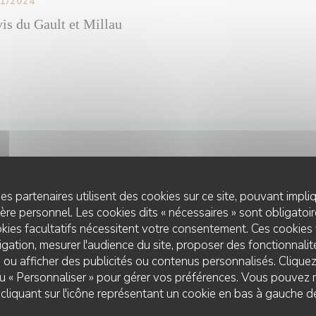
11/2024
vis du Gault et Millau
10/2024
oque au Gault et Millau
es partenaires utilisent des cookies sur ce site, pouvant impli
 octobre dernier le Chef s’est vu gratifié d’une Toque au Gault et 
re personnel. Les cookies dits « nécessaires » sont obligatoire
kies facultatifs nécessitent votre consentement. Ces cookies 
gation, mesurer l'audience du site, proposer des fonctionnalité
 ou afficher des publicités ou contenus personnalisés. Clique
 ou « Personnaliser » pour gérer vos préférences. Vous pouvez 
liquant sur l'icône représentant un cookie en bas à gauche d