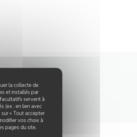
quer la collecte de
Millau
s et installés par
facultatifs servent à
s (ex : en lien avec
z sur « Tout accepter
modifier vos choix à
es pages du site.