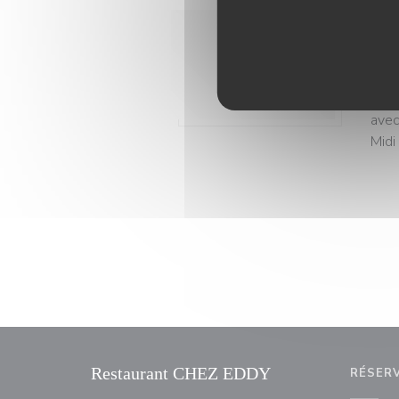
28/
On 
Aprè
Mill
avec
Midi 
Restaurant CHEZ EDDY
RÉSER