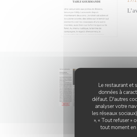
17/
L’a
27/
1 t
Le restaurant et s
Le 7
données à caractè
défaut. D'autres coo
analyser votre navi
les réseaux sociaux)
», « Tout refuser »
tout moment en c