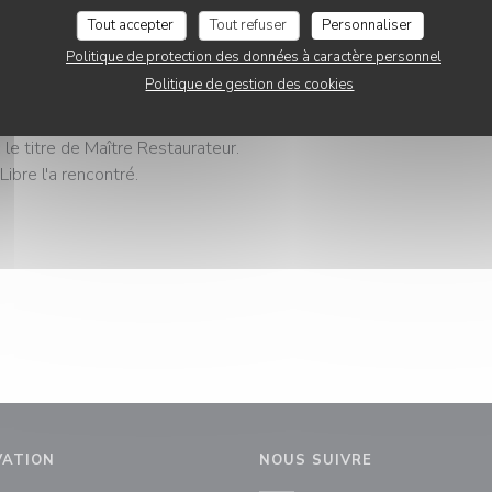
Tout accepter
Tout refuser
Personnaliser
04/2023
Politique de protection des données à caractère personnel
parle du chef
Politique de gestion des cookies
s avoir obtenu les labels Tables et Auberges de France en bistro
au 2023-2024, Eddy Lacou-rarie du restaurant "La Bou-fanelle" vie
 le titre de Maître Restaurateur.
Libre l'a rencontré.
VATION
NOUS SUIVRE