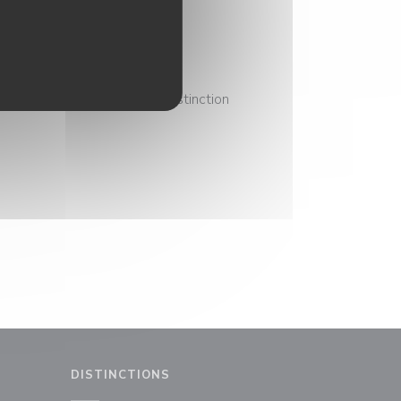
nomie, et le Gault et
nt d'obtenir une nouvelle distinction
DISTINCTIONS