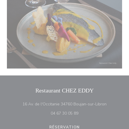
Restaurant CHEZ EDDY
((ouvre une 
16 Av. de l'Occitanie 34760 Boujan-sur-Libron
04 67 30 05 89
RÉSERVATION