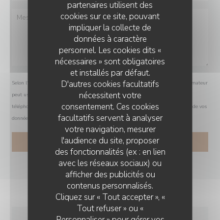
partenaires utilisent des
cookies sur ce site, pouvant
impliquer la collecte de
données à caractère
personnel. Les cookies dits «
nécessaires » sont obligatoires
et installés par défaut.
D'autres cookies facultatifs
Selon l'article L.223-2 du code de la consommation, il est rappelé que le consommateur
nécessitent votre
peut user de son droit à s'inscrire sur la liste d'opposition au démarchage
consentement. Ces cookies
téléphonique Bloctel :
bloctel.gouv.fr
. Pour plus d'informations sur le traitement de vos
facultatifs servent à analyser
données, consultez notre
politique de confidentialité
.
votre navigation, mesurer
l'audience du site, proposer
des fonctionnalités (ex : en lien
avec les réseaux sociaux) ou
afficher des publicités ou
contenus personnalisés.
Cliquez sur « Tout accepter », «
Tout refuser » ou «
Personnaliser » pour gérer vos