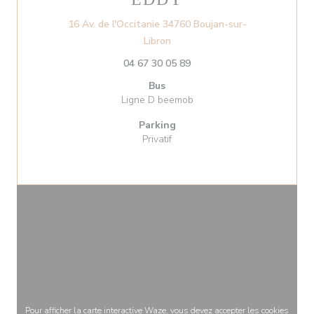
16 Av. de l'Occitanie 34760 Boujan-sur-
((ouvre une nouvelle fenêtre))
Libron
04 67 30 05 89
Bus
Ligne D beemob
Parking
Privatif
Pour afficher la carte interactive Waze, vous devez accepter les cookies