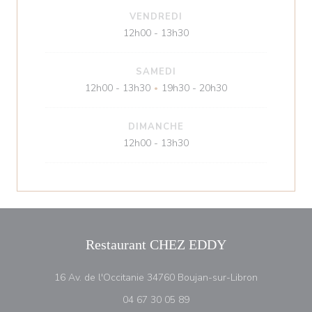
VENDREDI
12h00 - 13h30
SAMEDI
12h00 - 13h30
19h30 - 20h30
•
DIMANCHE
12h00 - 13h30
Restaurant CHEZ EDDY
((ouvre une 
16 Av. de l'Occitanie 34760 Boujan-sur-Libron
04 67 30 05 89