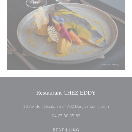
Restaurant CHEZ EDDY
((åpner i et n
16 Av. de l'Occitanie 34760 Boujan-sur-Libron
04 67 30 05 89
BESTILLING