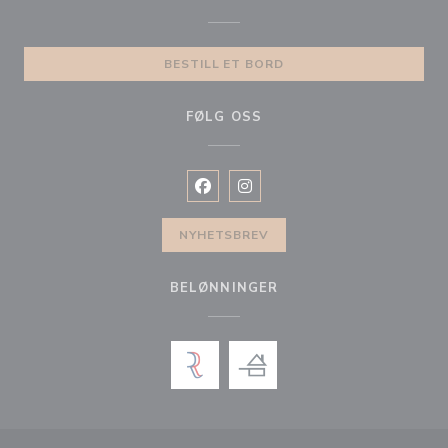
BESTILL ET BORD
FØLG OSS
Facebook ((åpner i et nytt vindu))
Instagram ((åpner i et nytt vin
NYHETSBREV
BELØNNINGER